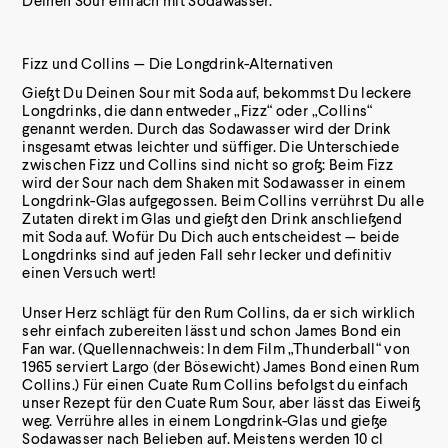
Deinen Sour einfach mit Sodawasser.
Fizz und Collins — Die Longdrink-Alternativen
Gießt Du Deinen Sour mit Soda auf, bekommst Du leckere
Longdrinks, die dann entweder „Fizz“ oder „Collins“
genannt werden. Durch das Sodawasser wird der Drink
insgesamt etwas leichter und süffiger. Die Unterschiede
zwischen Fizz und Collins sind nicht so groß: Beim Fizz
wird der Sour nach dem Shaken mit Sodawasser in einem
Longdrink-Glas aufgegossen. Beim Collins verrührst Du alle
Zutaten direkt im Glas und gießt den Drink anschließend
mit Soda auf. Wofür Du Dich auch entscheidest — beide
Longdrinks sind auf jeden Fall sehr lecker und definitiv
einen Versuch wert!
Unser Herz schlägt für den Rum Collins, da er sich wirklich
sehr einfach zubereiten lässt und schon James Bond ein
Fan war. (Quellennachweis: In dem Film „Thunderball“ von
1965 serviert Largo (der Bösewicht) James Bond einen Rum
Collins.) Für einen Cuate Rum Collins befolgst du einfach
unser Rezept für den Cuate Rum Sour, aber lässt das Eiweiß
weg. Verrühre alles in einem Longdrink-Glas und gieße
Sodawasser nach Belieben auf. Meistens werden 10 cl