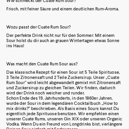
Wie schmeckt der Cuate Rum Sour?
Frisch, mit feiner Säure und einem deutlichen Rum-Aroma.
Wozu passt der Cuate Rum Sour?
Der perfekte Drink nicht nur für den Sommer: Mit einem
Sour holst du dir auch an grauen Wintertagen etwas Sonne
ins Haus!
Was macht den Cuate Rum Sour aus?
Das klassische Rezept für einen Sour ist 5 Teile Spirituose,
3 Teile Zitronensaft und 2 Teile Zuckersirup. Unser „Cuate
Rum Sour“ wird leicht abgewandelt gemixt mit Zitronensaft
und Zuckersirup zu gleichen Teilen. Wir finden, dadurch
wird der Drink noch weicher und runder.
Schon Ende des 19. Jahrhunderts, in den 1860er Jahren,
wurde der Sour in dem legendären Cocktailbuch „How to
mix drinks?“ beschrieben. Als Basis eines Sours kannst Du
eigentlich jede Spirituose benutzen. Wir empfehlen einen
unserer Cuate Rums, unseren Gin XIX oder unseren Organic
Vodka. Wenn Du ein Freund von Longdrinks bist, verlängere