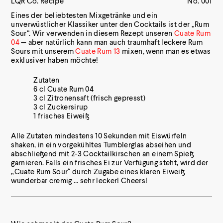
LQR Co. Recipe
No. 001
Eines der beliebtesten Mixgetränke und ein
unverwüstlicher Klassiker unter den Cocktails ist der „Rum
Sour“. Wir verwenden in diesem Rezept unseren
Cuate Rum
04
— aber natürlich kann man auch traumhaft leckere Rum
Sours mit unserem
Cuate Rum 13
mixen, wenn man es etwas
exklusiver haben möchte!
Zutaten
6 cl Cuate Rum 04
3 cl Zitronensaft (frisch gepresst)
3 cl Zuckersirup
1 frisches Eiweiß
Alle Zutaten mindestens 10 Sekunden mit Eiswürfeln
shaken, in ein vorgekühltes Tumblerglas abseihen und
abschließend mit 2-3 Cocktailkirschen an einem Spieß
garnieren. Falls ein frisches Ei zur Verfügung steht, wird der
„Cuate Rum Sour“ durch Zugabe eines klaren Eiweiß
wunderbar cremig … sehr lecker! Cheers!