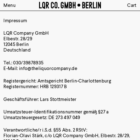
Menu
Cart
Impressum
LQR Company GmbH
Elbestr. 28/29
12045 Berlin
Deutschland
Tel.: 030/39878935
E-Mail: info@theliquorcompany.de
Registergericht: Amtsgericht Berlin-Charlottenburg
Registernummer: HRB 129317 B
Geschäftsführer: Lars Stottmeister
Umsatzsteuer-Identifikationsnummer gemäß §27 a
Umsatzsteuergesetz: DE 273 497 049
Verantwortliche/r i.S.d. §55 Abs. 2 RStV:
Florian-Olavi Stärk, c/o LQR Company GmbH, Elbestr. 28/29,