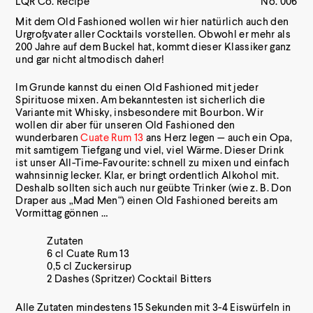
LQR Co. Recipe
No. 006
Mit dem Old Fashioned wollen wir hier natürlich auch den
Urgroßvater aller Cocktails vorstellen. Obwohl er mehr als
200 Jahre auf dem Buckel hat, kommt dieser Klassiker ganz
und gar nicht altmodisch daher!
Im Grunde kannst du einen Old Fashioned mit jeder
Spirituose mixen. Am bekanntesten ist sicherlich die
Variante mit Whisky, insbesondere mit Bourbon. Wir
wollen dir aber für unseren Old Fashioned den
wunderbaren
Cuate Rum 13
ans Herz legen — auch ein Opa,
mit samtigem Tiefgang und viel, viel Wärme. Dieser Drink
ist unser All-Time-Favourite: schnell zu mixen und einfach
wahnsinnig lecker. Klar, er bringt ordentlich Alkohol mit.
Deshalb sollten sich auch nur geübte Trinker (wie z. B. Don
Draper aus „Mad Men“) einen Old Fashioned bereits am
Vormittag gönnen …
Zutaten
6 cl Cuate Rum 13
0,5 cl Zuckersirup
2 Dashes (Spritzer) Cocktail Bitters
Alle Zutaten mindestens 15 Sekunden mit 3-4 Eiswürfeln in