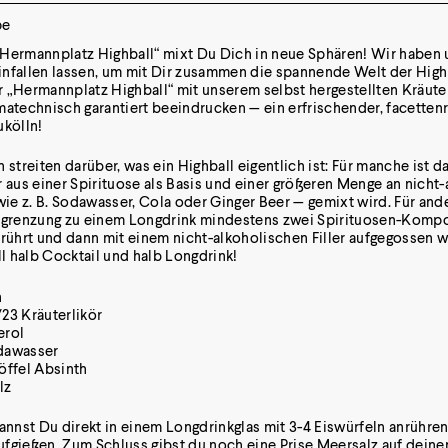
pe
Hermannplatz Highball“ mixt Du Dich in neue Sphären! Wir haben 
nfallen lassen, um mit Dir zusammen die spannende Welt der High
 „Hermannplatz Highball“ mit unserem selbst hergestellten Kräute
matechnisch garantiert beeindrucken — ein erfrischender, facetten
ukölln!
 streiten darüber, was ein Highball eigentlich ist: Für manche ist d
 aus einer Spirituose als Basis und einer größeren Menge an nicht
wie z. B. Sodawasser, Cola oder Ginger Beer — gemixt wird. Für and
Abgrenzung zu einem Longdrink mindestens zwei Spirituosen-Komp
rrührt und dann mit einem nicht-alkoholischen Filler aufgegossen w
ll halb Cocktail und halb Longdrink!
n
/23 Kräuterlikör
erol
odawasser
löffel Absinth
lz
kannst Du direkt in einem Longdrinkglas mit 3-4 Eiswürfeln anrühre
fgießen. Zum Schluss gibst du noch eine Prise Meersalz auf deine