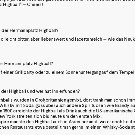
 Highball“ — Cheers!
 der Hermannplatz Highball?
d leicht bitter, aber liebenswert und facettenreich — wie das Neuk
r Hermannplatz Highball?
auf einer Grillparty oder zu einem Sonnenuntergang auf dem Tempel
er Highball und wer hat ihn erfunden?
ghballs wurden in Großbritannien gemixt, dort trank man schon im
Whisky mit Soda, goss aber auch andere Spirituosen wie Brandy auf
 1900 erreichte der Highball als Drink auch die US-amerikanische 
w York streiten sich bis heute um den ersten Mix.
mpire machte den Highball auch in Asien bekannt, wo er noch heute
ischen Restaurants etwa bestellt man gerne im einen Whisky-Soda st