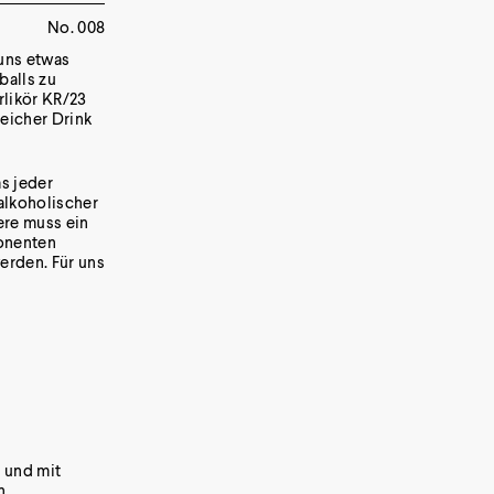
No. 008
uns etwas
balls zu
rlikör KR/23
reicher Drink
as jeder
-alkoholischer
ere muss ein
onenten
erden. Für uns
n und mit
n