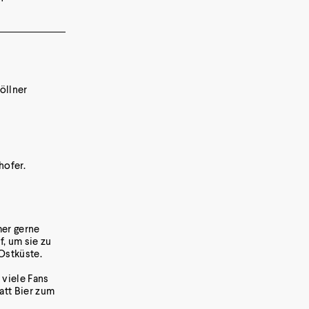
öllner
hofer.
mer gerne
, um sie zu
Ostküste.
 viele Fans
att Bier zum