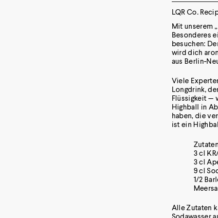
LQR Co. Reci
Mit unserem „
Besonderes ei
besuchen: Der
wird dich aro
aus Berlin-Ne
Viele Experten
Longdrink, der
Flüssigkeit — 
Highball in 
haben, die ve
ist ein Highba
Zutate
3 cl KR
3 cl Ap
9 cl S
1/2 Bar
Meersa
Alle Zutaten 
Sodawasser au