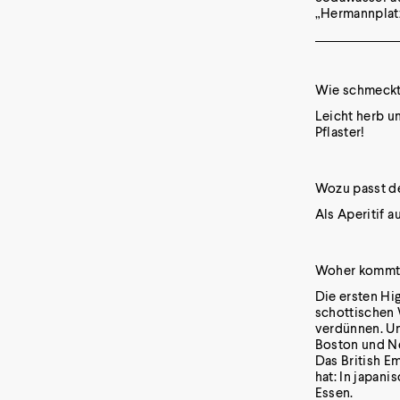
„Hermannplatz
Wie schmeckt
Leicht herb un
Pflaster!
Wozu passt de
Als Aperitif 
Woher kommt d
Die ersten Hi
schottischen 
verdünnen. Um
Boston und Ne
Das British E
hat: In japan
Essen.