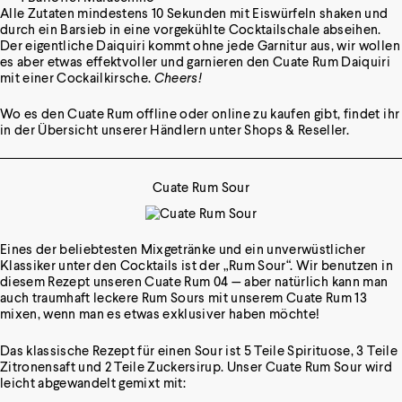
Alle Zutaten mindestens 10 Sekunden mit Eiswürfeln shaken und
durch ein Barsieb in eine vorgekühlte Cocktailschale abseihen.
Der eigentliche Daiquiri kommt ohne jede Garnitur aus, wir wollen
es aber etwas effektvoller und garnieren den Cuate Rum Daiquiri
mit einer Cockailkirsche.
Cheers!
Wo es den Cuate Rum offline oder online zu kaufen gibt, findet ihr
in der Übersicht unserer Händlern unter
Shops & Reseller
.
Cuate Rum Sour
Eines der beliebtesten Mixgetränke und ein unverwüstlicher
Klassiker unter den Cocktails ist der „Rum Sour“. Wir benutzen in
diesem Rezept unseren
Cuate Rum 04
— aber natürlich kann man
auch traumhaft leckere Rum Sours mit unserem
Cuate Rum 13
mixen, wenn man es etwas exklusiver haben möchte!
Das klassische Rezept für einen Sour ist 5 Teile Spirituose, 3 Teile
Zitronensaft und 2 Teile Zuckersirup. Unser Cuate Rum Sour wird
leicht abgewandelt gemixt mit: