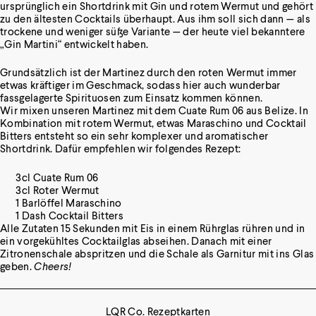
ursprünglich ein Shortdrink mit Gin und rotem Wermut und gehört
zu den ältesten Cocktails überhaupt. Aus ihm soll sich dann — als
trockene und weniger süße Variante — der heute viel bekanntere
„Gin Martini“ entwickelt haben.
Grundsätzlich ist der Martinez durch den roten Wermut immer
etwas kräftiger im Geschmack, sodass hier auch wunderbar
fassgelagerte Spirituosen zum Einsatz kommen können.
Wir mixen unseren Martinez mit dem
Cuate Rum 06
aus Belize. In
Kombination mit rotem Wermut, etwas Maraschino und Cocktail
Bitters entsteht so ein sehr komplexer und aromatischer
Shortdrink. Dafür empfehlen wir folgendes Rezept:
3cl Cuate Rum 06
3cl Roter Wermut
1 Barlöffel Maraschino
1 Dash Cocktail Bitters
Alle Zutaten 15 Sekunden mit Eis in einem Rührglas rühren und in
ein vorgekühltes Cocktailglas abseihen. Danach mit einer
Zitronenschale abspritzen und die Schale als Garnitur mit ins Glas
geben.
Cheers!
LQR Co. Rezeptkarten