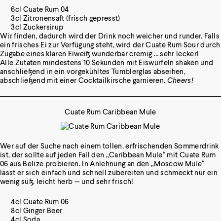
6cl Cuate Rum 04
3cl Zitronensaft (frisch gepresst)
3cl Zuckersirup
Wir finden, dadurch wird der Drink noch weicher und runder. Falls
ein frisches Ei zur Verfügung steht, wird der Cuate Rum Sour durch
Zugabe eines klaren Eiweiß wunderbar cremig … sehr lecker!
Alle Zutaten mindestens 10 Sekunden mit Eiswürfeln shaken und
anschließend in ein vorgekühltes Tumblerglas abseihen,
abschließend mit einer Cocktailkirsche garnieren.
Cheers!
Cuate Rum Caribbean Mule
Wer auf der Suche nach einem tollen, erfrischenden Sommerdrink
ist, der sollte auf jeden Fall den „Caribbean Mule“ mit
Cuate Rum
06
aus Belize probieren. In Anlehnung an den „Moscow Mule“
lässt er sich einfach und schnell zubereiten und schmeckt nur ein
wenig süß, leicht herb — und sehr frisch!
4cl Cuate Rum 06
8cl Ginger Beer
4cl Soda